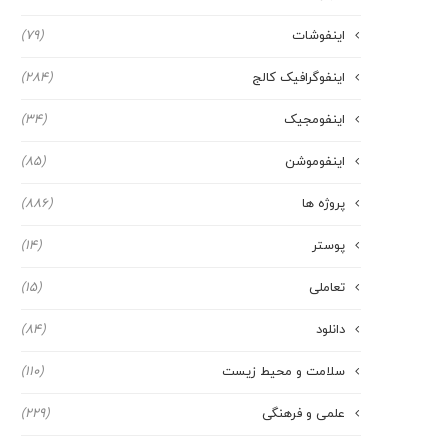
اینفوشات
(79)
اینفوگرافیک کالج
(284)
اینفومجیک
(34)
اینفوموشن
(85)
پروژه ها
(886)
پوستر
(14)
تعاملی
(15)
دانلود
(84)
سلامت و محیط زیست
(110)
علمی و فرهنگی
(229)