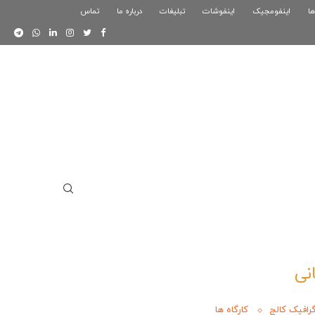
ها
اینفومجیک
فوگرافیک بازی کلش رویال
اینفوشات
تبلیغات
درباره ما
تماس
اینفوگرافیک دوستان
نی
گرافیک کالج
کارگاه ها