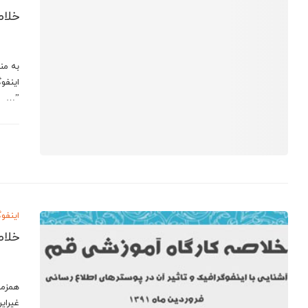
خلاص
به من
”…
اینفو
خلاصه
همزمان
غیرای