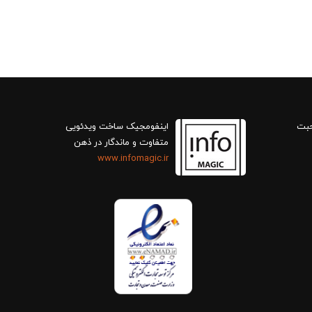
حبت
اینفومجیک ساخت ویدئویی
متفاوت و ماندگار در ذهن
www.infomagic.ir