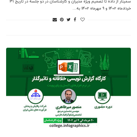
سمینار از داده تا تصمیم ویژه مدیران و کارشناسان در دو جلسه در تاریخ 31
خردادماه 1402 و 9 مهرماه 1402 به…