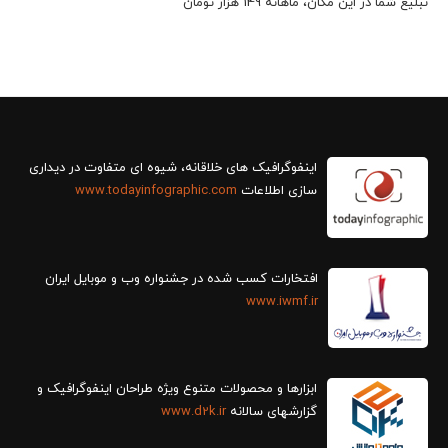
تبلیغ شما در این مکان، ماهانه 149 هزار تومان
سازی اطلاعات
www.todayinfographic.com
افتخارات کسب شده در جشنواره وب و موبایل ایران
www.iwmf.ir
ابزارها و محصولات متنوع ویژه طراحان اینفوگرافیک و
گزارش‎های سالانه
www.d2k.ir