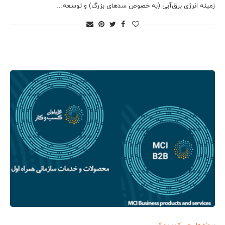
زمینه انرژی برق‌آبی (به خصوص سدهای بزرگ) و توسعه…