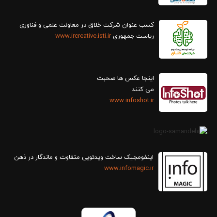
کسب عنوان شرکت خلاق در معاونت علمی و فناوری
ریاست جمهوری
www.ircreative.isti.ir
اینجا عکس ها صحبت
می کنند
www.infoshot.ir
اینفومجیک ساخت ویدئویی متفاوت و ماندگار در ذهن
www.infomagic.ir