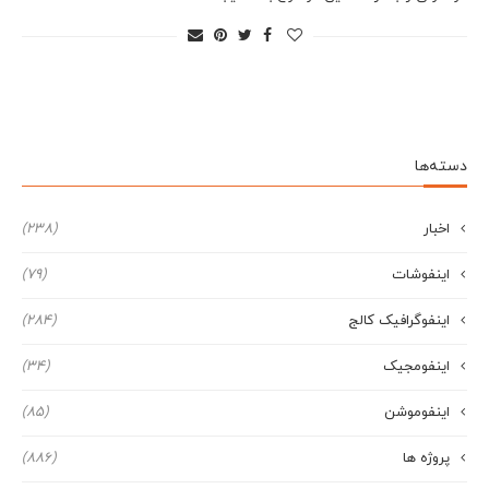
دسته‌ها
اخبار
(238)
اینفوشات
(79)
اینفوگرافیک کالج
(284)
اینفومجیک
(34)
اینفوموشن
(85)
پروژه ها
(886)