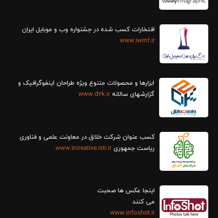
افتخارات کسب شده در جشنواره وب و موبایل ایران
www.iwmf.ir
ابزارها و محصولات متنوع ویژه طراحان اینفوگرافیک و
گزارش‎های سالانه
www.d2k.ir
کسب عنوان شرکت خلاق در معاونت علمی و فناوری
ریاست جمهوری
www.ircreative.isti.ir
اینجا عکس ها صحبت
می کنند
www.infoshot.ir