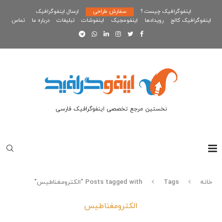
اینفوگرافیک چیست ؟
سفارش طراحی
ارسال اینفوگرافیک
اینفوگرافیک کالج
رویدادها
اینفومجیک
اینفوشات
تبلیغات
درباره ما
تماس
نخستین مرجع تخصصی اینفوگرافیک فارسی
خانه
Tags
Posts tagged with "الکترومغناطیس"
الکترومغناطیس