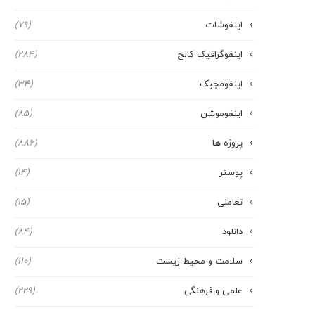
اینفوشات
(79)
اینفوگرافیک کالج
(284)
اینفومجیک
(34)
اینفوموشن
(85)
پروژه ها
(886)
پوستر
(14)
تعاملی
(15)
دانلود
(84)
سلامت و محیط زیست
(110)
علمی و فرهنگی
(229)