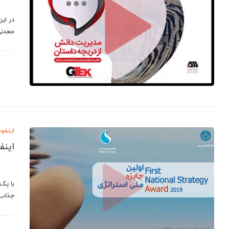
معدنی
اینفو
اینف
با یک
جذاب 