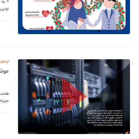
اولین
اینفو
موشن
هاست 
میزبا