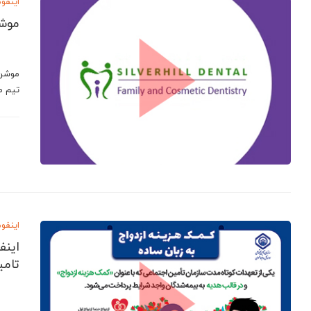
اینفو
موشن گرا
تیم ط
اینفو
اینف
تامی