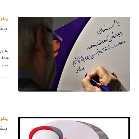
اینفو
اینف
هدف ا
انجم
اینفو
اینف