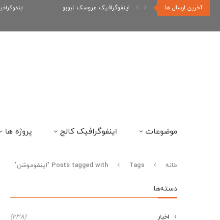
آخرین ارسال ها
اینفوگرافیک رپر های فارسی نسل...
اینفوگراف
موضوعات
اینفوگرافیک کالج
پروژه ها
خانه
Tags
Posts tagged with "اینفوموشن"
دسته‌ها
اخبار
(238)