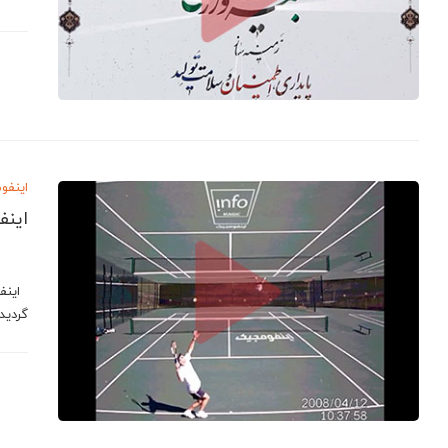
اینفو
اینف
اینفو
گردید