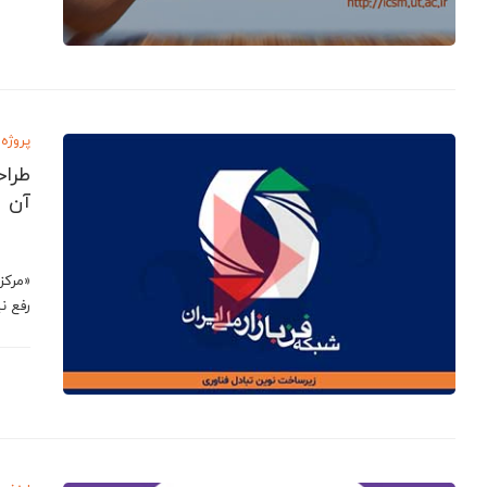
پروژه 
طراح
آن
«مركز 
رفع ن