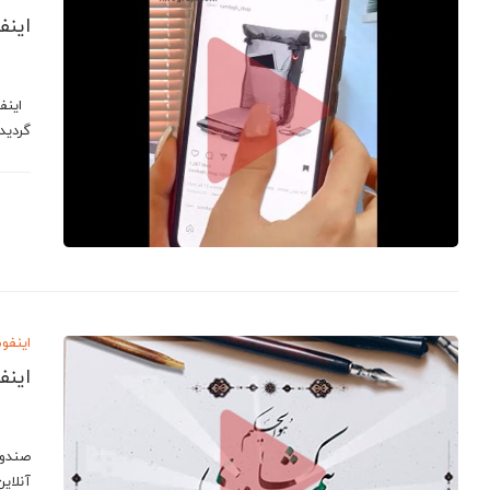
این
اینفو
گردید
اینفو
اینف
صندوق
آنلای