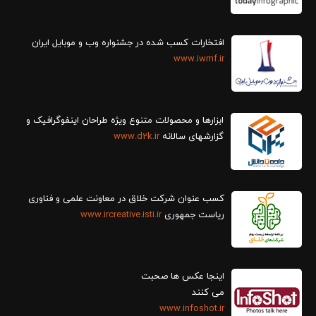
افتخارات کسب شده در جشنواره وب و موبایل ایران
www.iwmf.ir
ابزارها و محصولات متنوع ویژه طراحان اینفوگرافیک و
گزارش‎های سالانه
www.d2k.ir
کسب عنوان شرکت خلاق در معاونت علمی و فناوری
ریاست جمهوری
www.ircreative.isti.ir
اینجا عکس ها صحبت
می کنند
www.infoshot.ir