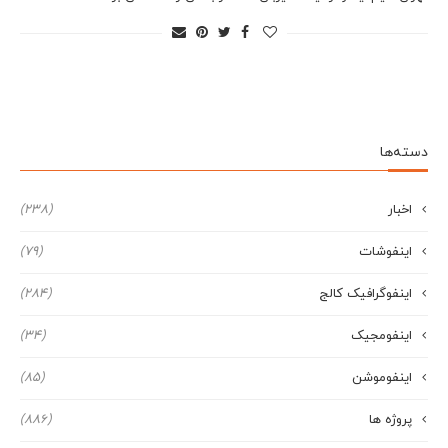
دسته‌ها
اخبار
(238)
اینفوشات
(79)
اینفوگرافیک کالج
(284)
اینفومجیک
(34)
اینفوموشن
(85)
پروژه ها
(886)