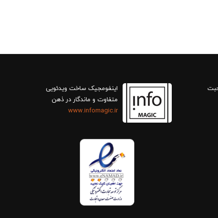
حبت
اینفومجیک ساخت ویدئویی
متفاوت و ماندگار در ذهن
www.infomagic.ir