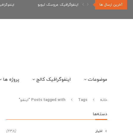
آخرین ارسال ها
اینفوگرافیک عروسک لبوبو
اینفوگراف
موضوعات
اینفوگرافیک کالج
پروژه ها
خانه
Tags
Posts tagged with "اینفو"
دسته‌ها
اخبار
(238)