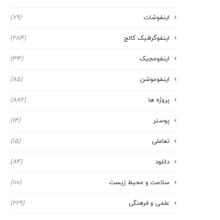
اینفوشات
(79)
اینفوگرافیک کالج
(284)
اینفومجیک
(34)
اینفوموشن
(85)
پروژه ها
(886)
پوستر
(14)
تعاملی
(15)
دانلود
(84)
سلامت و محیط زیست
(110)
علمی و فرهنگی
(229)