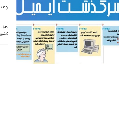
وعده
کشور 