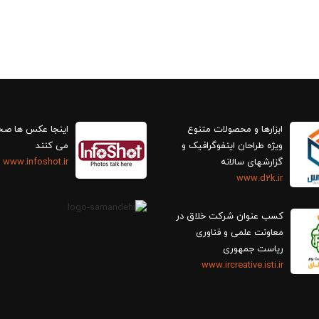
ابزارها و محصولات متنوع
اینجا عکس ها ص
ویژه طراحان اینفوگرافیک و
می کنند
گزارش‎های سالانه
www.infoshot.ir
www.d2k.ir
کسب عنوان شرکت خلاق در
معاونت علمی و فناوری
ریاست جمهوری
www.ircreative.isti.ir