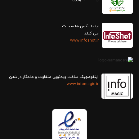
اینجا عکس ها صحبت
می کنند
www.infoshot.ir
اینفومجیک ساخت ویدئویی متفاوت و ماندگار در ذهن
www.infomagic.ir