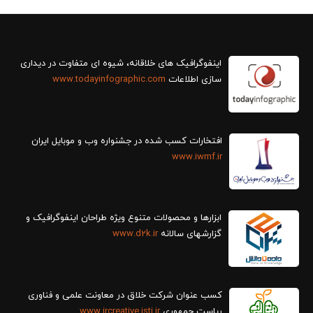
سازی اطلاعات
www.todayinfographic.com
افتخارات کسب شده در جشنواره وب و موبایل ایران
www.iwmf.ir
ابزارها و محصولات متنوع ویژه طراحان اینفوگرافیک و
گزارش‎های سالانه
www.d2k.ir
کسب عنوان شرکت خلاق در معاونت علمی و فناوری
ریاست جمهوری
www.ircreative.isti.ir