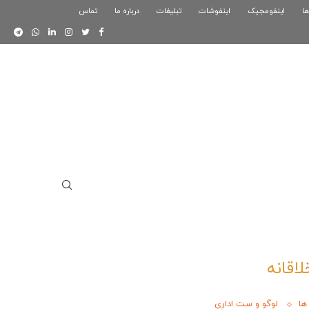
ها
اینفومجیک
فوگرافیک بازی کلش رویال
اینفوشات
تبلیغات
درباره ما
تماس
اینفوگرافیک دوستان
لاقانه
ها
لوگو و ست اداری