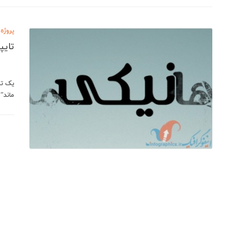
پروژه 
تایپ
یک تای
ماند” 