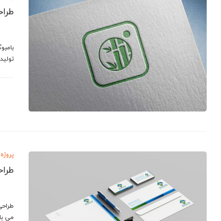
طراح
تولید
پروژه 
طراح
طراحی
می با