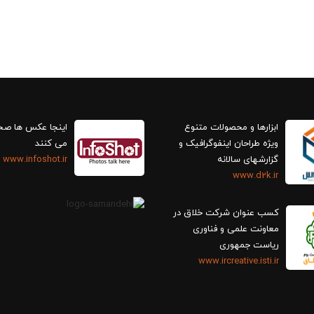
ابزارها و محصولات متنوع
اینجا عکس ها ص
ویژه طراحان اینفوگرافیک و
می کنند
گزارش‎های سالانه
www.infoshot.ir
www.d2k.ir
کسب عنوان شرکت خلاق در
معاونت علمی و فناوری
ریاست جمهوری
www.ircreative.isti.ir