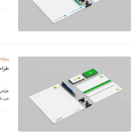
پروژه 
طراح
طراحی
می با