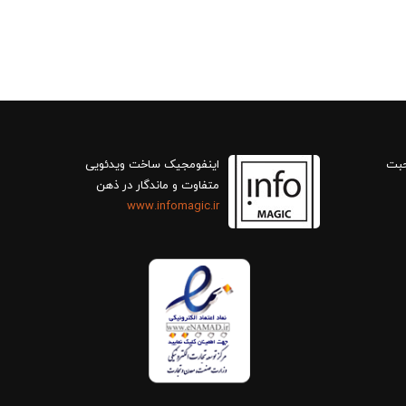
حبت
اینفومجیک ساخت ویدئویی
متفاوت و ماندگار در ذهن
www.infomagic.ir