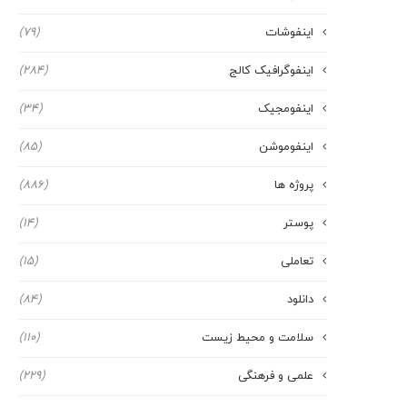
اینفوشات
(79)
اینفوگرافیک کالج
(284)
اینفومجیک
(34)
اینفوموشن
(85)
پروژه ها
(886)
پوستر
(14)
تعاملی
(15)
دانلود
(84)
سلامت و محیط زیست
(110)
علمی و فرهنگی
(229)