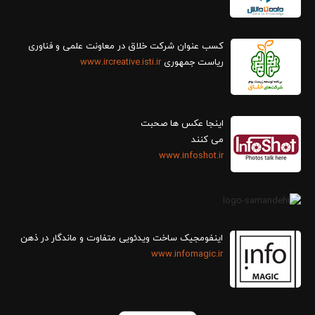
کسب عنوان شرکت خلاق در معاونت علمی و فناوری
ریاست جمهوری
www.ircreative.isti.ir
اینجا عکس ها صحبت
می کنند
www.infoshot.ir
اینفومجیک ساخت ویدئویی متفاوت و ماندگار در ذهن
www.infomagic.ir