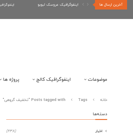
آخرین ارسال ها
اینفوگرافیک عروسک لبوبو
اینفوگراف
موضوعات
اینفوگرافیک کالج
پروژه ها
خانه
Tags
Posts tagged with "تخفیف گروهی"
دسته‌ها
اخبار
(238)