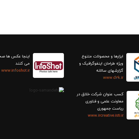
ابزارها و محصولات متنوع
اینجا عکس ها ص
ویژه طراحان اینفوگرافیک و
می کنند
گزارش‎های سالانه
www.infoshot.ir
www.d2k.ir
کسب عنوان شرکت خلاق در
معاونت علمی و فناوری
ریاست جمهوری
www.ircreative.isti.ir