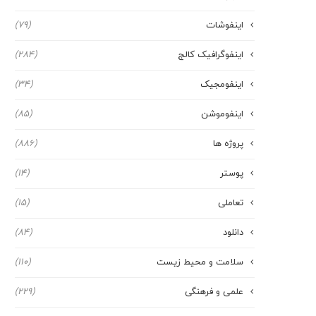
اینفوشات
(79)
اینفوگرافیک کالج
(284)
اینفومجیک
(34)
اینفوموشن
(85)
پروژه ها
(886)
پوستر
(14)
تعاملی
(15)
دانلود
(84)
سلامت و محیط زیست
(110)
علمی و فرهنگی
(229)