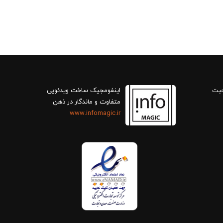
حبت
اینفومجیک ساخت ویدئویی
متفاوت و ماندگار در ذهن
www.infomagic.ir