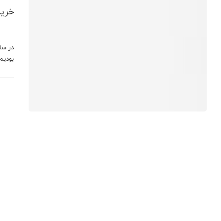
خرید
در سا
بودیم