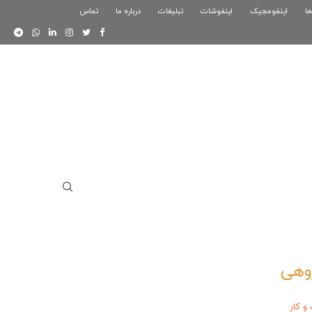
ها
اینفومجیک
فوگرافیک بازی کلش رویال
اینفوشات
تبلیغات
درباره ما
تماس
اینفوگرافیک دوستان
وهی
 کار