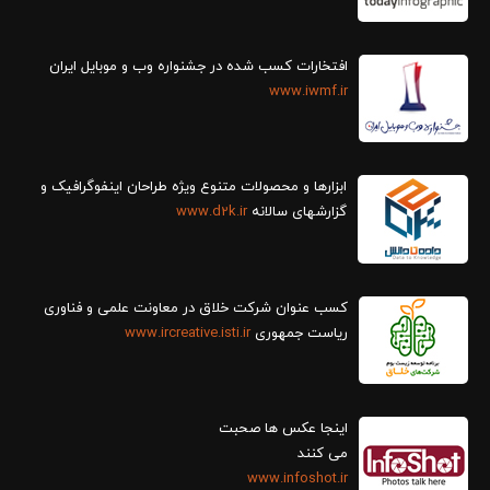
افتخارات کسب شده در جشنواره وب و موبایل ایران
www.iwmf.ir
ابزارها و محصولات متنوع ویژه طراحان اینفوگرافیک و
گزارش‎های سالانه
www.d2k.ir
کسب عنوان شرکت خلاق در معاونت علمی و فناوری
ریاست جمهوری
www.ircreative.isti.ir
اینجا عکس ها صحبت
می کنند
www.infoshot.ir