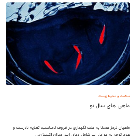
سلامت و محیط زیست
ماهی های سال نو
ماهيان قرمز عمدتا به علت نگهدارى در ظروف نامناسب، تغذيه نادرست و
عدم توجه به عوامل آب شامل: دماي آب،‌ ميزان اکسيژن…