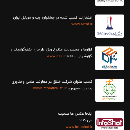
افتخارات کسب شده در جشنواره وب و موبایل ایران
www.iwmf.ir
ابزارها و محصولات متنوع ویژه طراحان اینفوگرافیک و
گزارش‎های سالانه
www.d2k.ir
کسب عنوان شرکت خلاق در معاونت علمی و فناوری
ریاست جمهوری
www.ircreative.isti.ir
اینجا عکس ها صحبت
می کنند
www.infoshot.ir