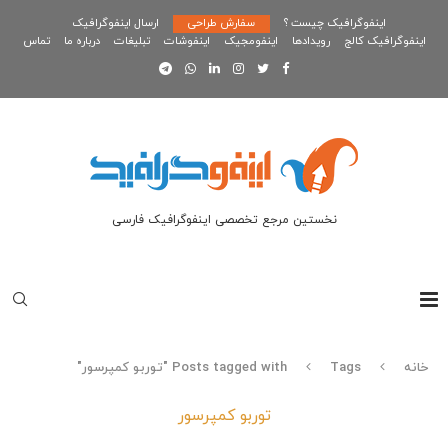
اینفوگرافیک چیست ؟
سفارش طراحی
ارسال اینفوگرافیک
اینفوگرافیک کالج
رویدادها
اینفومجیک
اینفوشات
تبلیغات
درباره ما
تماس
نخستین مرجع تخصصی اینفوگرافیک فارسی
خانه
Tags
Posts tagged with "توربو کمپرسور"
توربو کمپرسور