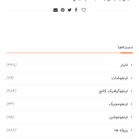
دسته‌ها
اخبار
(238)
اینفوشات
(79)
اینفوگرافیک کالج
(284)
اینفومجیک
(34)
اینفوموشن
(85)
پروژه ها
(886)