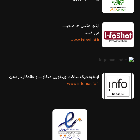
اینجا عکس ها صحبت
می کنند
www.infoshot.ir
اینفومجیک ساخت ویدئویی متفاوت و ماندگار در ذهن
www.infomagic.ir