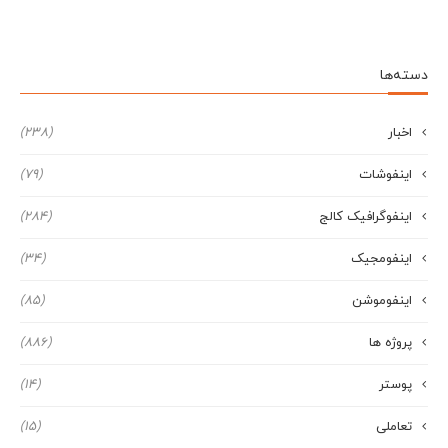
دسته‌ها
اخبار
(238)
اینفوشات
(79)
اینفوگرافیک کالج
(284)
اینفومجیک
(34)
اینفوموشن
(85)
پروژه ها
(886)
پوستر
(14)
تعاملی
(15)