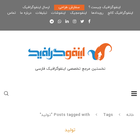
اینفوگرافیک چیست ؟
سفارش طراحی
ارسال اینفوگرافیک
اینفوگرافیک کالج
رویدادها
اینفومجیک
اینفوشات
تبلیغات
درباره ما
تماس
نخستین مرجع تخصصی اینفوگرافیک فارسی
خانه
Tags
Posts tagged with "تولید"
تولید