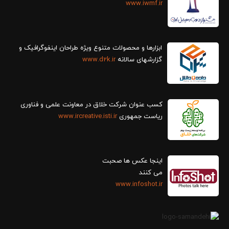
www.iwmf.ir
ابزارها و محصولات متنوع ویژه طراحان اینفوگرافیک و
گزارش‎های سالانه
www.d2k.ir
کسب عنوان شرکت خلاق در معاونت علمی و فناوری
ریاست جمهوری
www.ircreative.isti.ir
اینجا عکس ها صحبت
می کنند
www.infoshot.ir