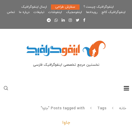
اینفوگرافیک چیست ؟
سفارش طراحی
ارسال اینفوگرافیک
اینفوگرافیک کالج
رویدادها
اینفومجیک
اینفوشات
تبلیغات
درباره ما
تماس
نخستین مرجع تخصصی اینفوگرافیک فارسی
خانه
Tags
Posts tagged with "جاوا"
جاوا