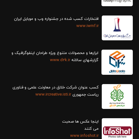
افتخارات کسب شده در جشنواره وب و موبایل ایران
www.iwmf.ir
ابزارها و محصولات متنوع ویژه طراحان اینفوگرافیک و
گزارش‎های سالانه
www.d2k.ir
کسب عنوان شرکت خلاق در معاونت علمی و فناوری
ریاست جمهوری
www.ircreative.isti.ir
اینجا عکس ها صحبت
می کنند
www.infoshot.ir