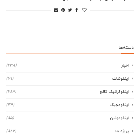
دسته‌ها
اخبار
(238)
اینفوشات
(79)
اینفوگرافیک کالج
(284)
اینفومجیک
(34)
اینفوموشن
(85)
پروژه ها
(886)