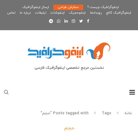
اینفوگرافیک چیست ؟
سفارش طراحی
ارسال اینفوگرافیک
اینفوگرافیک کالج
رویدادها
اینفومجیک
اینفوشات
تبلیغات
درباره ما
تماس
نخستین مرجع تخصصی اینفوگرافیک فارسی
خانه
Tags
Posts tagged with "حجم"
حجم