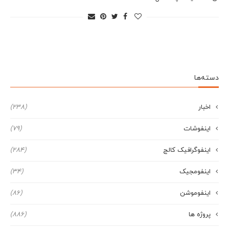
دسته‌ها
اخبار
(238)
اینفوشات
(79)
اینفوگرافیک کالج
(284)
اینفومجیک
(34)
اینفوموشن
(86)
پروژه ها
(886)