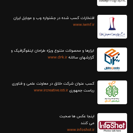
افتخارات کسب شده در جشنواره وب و موبایل ایران
www.iwmf.ir
ابزارها و محصولات متنوع ویژه طراحان اینفوگرافیک و
گزارش‎های سالانه
www.d2k.ir
کسب عنوان شرکت خلاق در معاونت علمی و فناوری
ریاست جمهوری
www.ircreative.isti.ir
اینجا عکس ها صحبت
می کنند
www.infoshot.ir