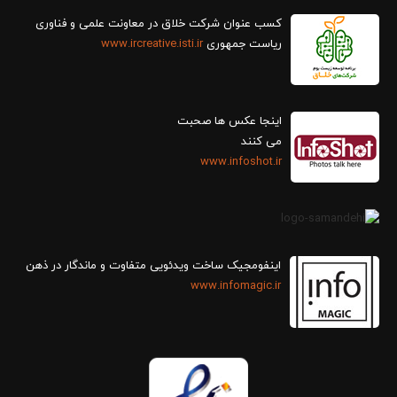
کسب عنوان شرکت خلاق در معاونت علمی و فناوری
ریاست جمهوری
www.ircreative.isti.ir
اینجا عکس ها صحبت
می کنند
www.infoshot.ir
اینفومجیک ساخت ویدئویی متفاوت و ماندگار در ذهن
www.infomagic.ir