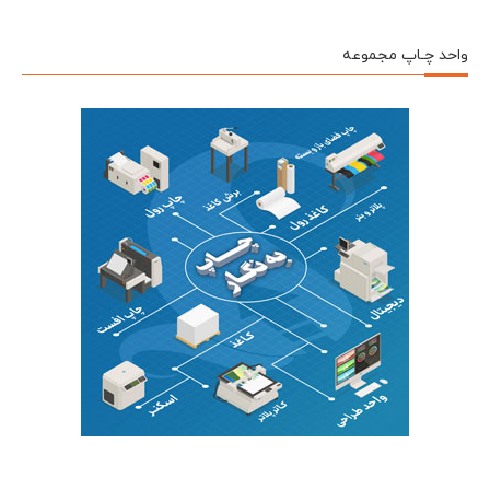
واحد چـاپ مجموعه