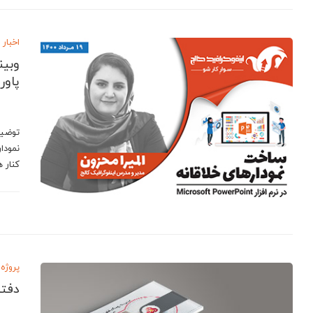
اخبار
وبین
پاور
توضیح
نمودا
کنار 
پروژه 
دفتر