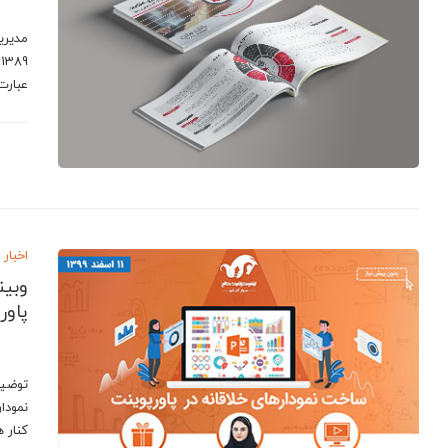
مدیری
9
عبار
اخبار
وبین
پاورپوی
توضیح
نمودا
کنار 