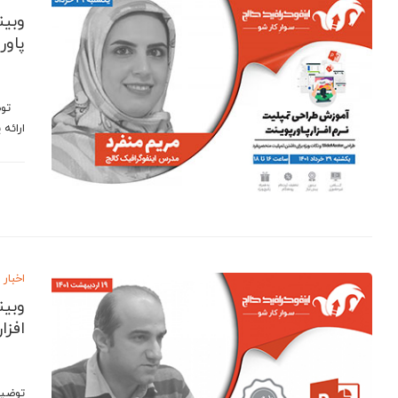
وبین
پاور
توضیح
ارائه
اخبار
وبین
افزار پ
توضیح