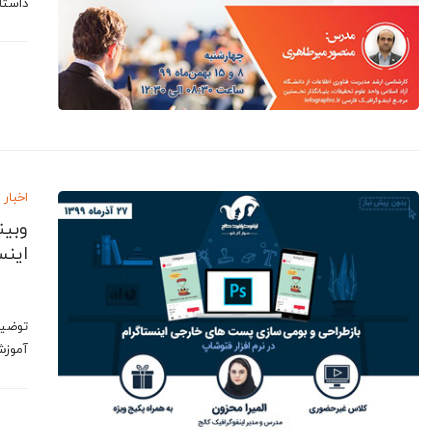
داستا
اخبار
وبین
اینس
توضیح
آموزش