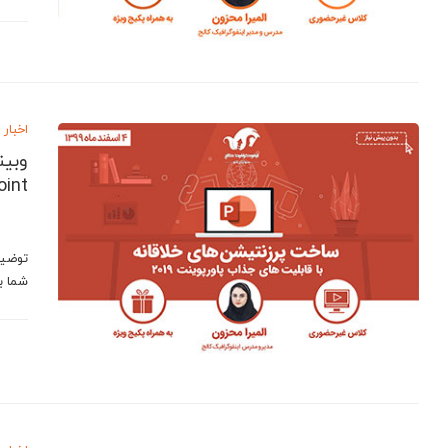
اخبار
وبین
oint
توضیح
شما ب