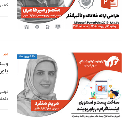
که توا
اخبار
وبین
پاور
توضیح
دغدغه