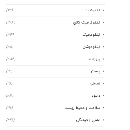
اینفوشات
(79)
اینفوگرافیک کالج
(284)
اینفومجیک
(34)
اینفوموشن
(85)
پروژه ها
(886)
پوستر
(14)
تعاملی
(15)
دانلود
(84)
سلامت و محیط زیست
(110)
علمی و فرهنگی
(229)