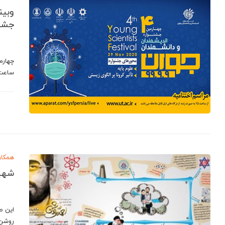
وبین
جشنو
ساعت 15 الی 18 ،با معرفی برگزیدگان چهارمین جشنو
همکار
شهید
این ط
روشن. منبع:basij.ir طراح