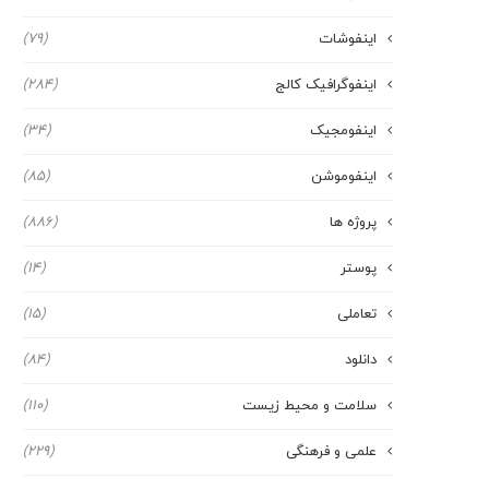
اینفوشات
(79)
اینفوگرافیک کالج
(284)
اینفومجیک
(34)
اینفوموشن
(85)
پروژه ها
(886)
پوستر
(14)
تعاملی
(15)
دانلود
(84)
سلامت و محیط زیست
(110)
علمی و فرهنگی
(229)