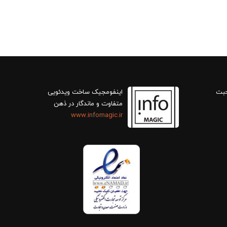
حبت
اینفومجیک ساخت ویدئویی
متفاوت و ماندگار در ذهن
www.infomagic.ir