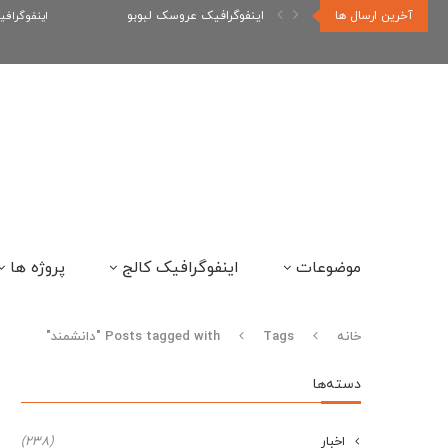
آخرین ارسال ها
اینفوگرافیک عروسک لبوبو
اینفوگراف
موضوعات
اینفوگرافیک کالج
پروژه ها
خانه
Tags
Posts tagged with "دانشمند"
دسته‌ها
اخبار
(238)