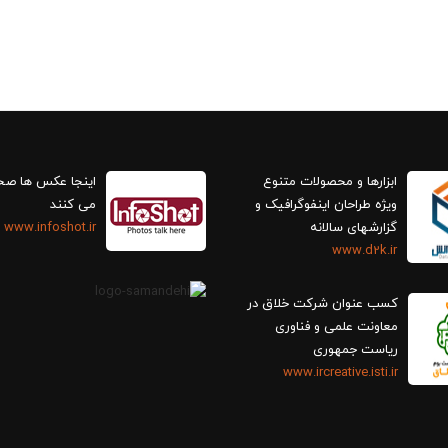
ابزارها و محصولات متنوع
اینجا عکس ها ص
ویژه طراحان اینفوگرافیک و
می کنند
گزارش‎های سالانه
www.infoshot.ir
www.d2k.ir
کسب عنوان شرکت خلاق در
معاونت علمی و فناوری
ریاست جمهوری
www.ircreative.isti.ir