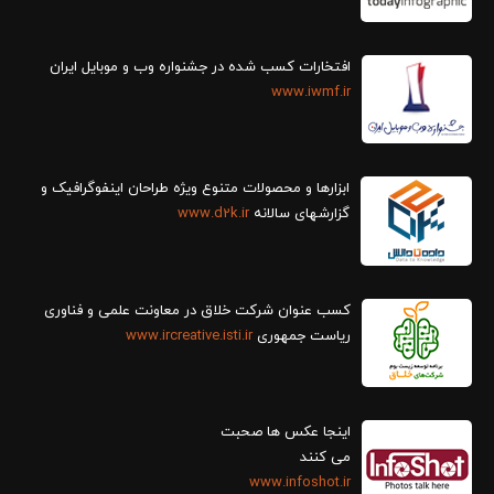
افتخارات کسب شده در جشنواره وب و موبایل ایران
www.iwmf.ir
ابزارها و محصولات متنوع ویژه طراحان اینفوگرافیک و
گزارش‎های سالانه
www.d2k.ir
کسب عنوان شرکت خلاق در معاونت علمی و فناوری
ریاست جمهوری
www.ircreative.isti.ir
اینجا عکس ها صحبت
می کنند
www.infoshot.ir