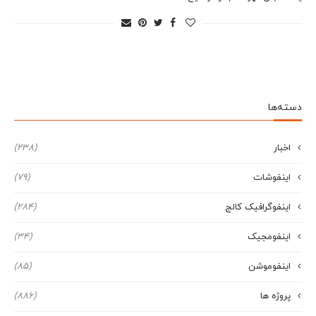
دسته‌ها
اخبار
(238)
اینفوشات
(79)
اینفوگرافیک کالج
(284)
اینفومجیک
(34)
اینفوموشن
(85)
پروژه ها
(886)