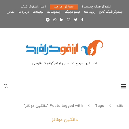
اینفوگرافیک چیست ؟
سفارش طراحی
ارسال اینفوگرافیک
اینفوگرافیک کالج
رویدادها
اینفومجیک
اینفوشات
تبلیغات
درباره ما
تماس
نخستین مرجع تخصصی اینفوگرافیک فارسی
خانه
Tags
Posts tagged with "دانکین دوناتز"
دانکین دوناتز