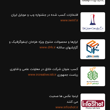
افتخارات کسب شده در جشنواره وب و موبایل ایران
www.iwmf.ir
ابزارها و محصولات متنوع ویژه طراحان اینفوگرافیک و
گزارش‎های سالانه
www.d2k.ir
کسب عنوان شرکت خلاق در معاونت علمی و فناوری
ریاست جمهوری
www.ircreative.isti.ir
اینجا عکس ها صحبت
می کنند
www.infoshot.ir