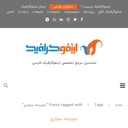
اینفوگرافیک چیست ؟
سفارش طراحی
ارسال اینفوگرافیک
اینفوگرافیک کالج
رویدادها
اینفومجیک
اینفوشات
تبلیغات
درباره ما
تماس
نخستین مرجع تخصصی اینفوگرافیک فارسی
خانه
Tags
Posts tagged with "دوچرخه سواری"
دوچرخه سواری