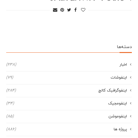
دسته‌ها
اخبار
(238)
اینفوشات
(79)
اینفوگرافیک کالج
(284)
اینفومجیک
(34)
اینفوموشن
(85)
پروژه ها
(886)