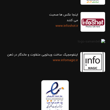
اینجا عکس ها صحبت
می کنند
www.infoshot.ir
اینفومجیک ساخت ویدئویی متفاوت و ماندگار در ذهن
www.infomagic.ir