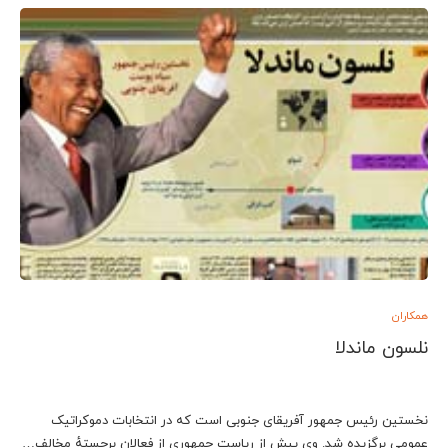
همکاران
نلسون ماندلا
نخستین رئیس جمهور آفریقای جنوبی است که در انتخابات دموکراتیک
عمومی برگزیده شد. وی پیش از ریاست جمهوری از فعالان برجستهٔ مخالف…