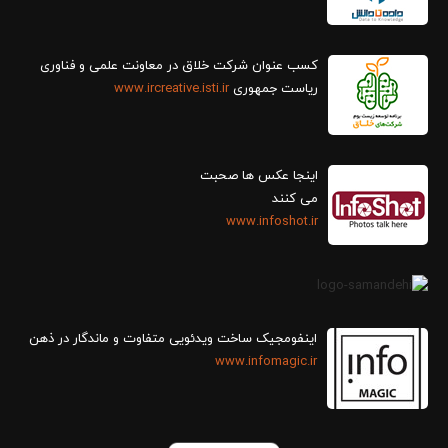
کسب عنوان شرکت خلاق در معاونت علمی و فناوری
ریاست جمهوری
www.ircreative.isti.ir
اینجا عکس ها صحبت
می کنند
www.infoshot.ir
اینفومجیک ساخت ویدئویی متفاوت و ماندگار در ذهن
www.infomagic.ir