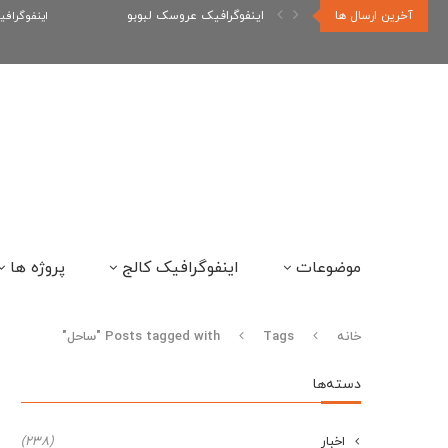
آخرین ارسال ها
اینفوگرافیک عروسک لبوبو
اینفوگراف
موضوعات
اینفوگرافیک کالج
پروژه ها
خانه
Tags
Posts tagged with "ساحل"
دسته‌ها
اخبار
(238)