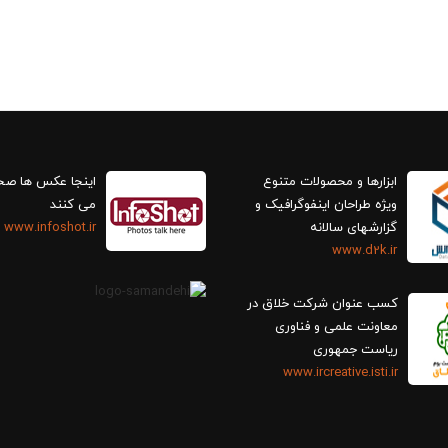
ابزارها و محصولات متنوع
اینجا عکس ها ص
ویژه طراحان اینفوگرافیک و
می کنند
گزارش‎های سالانه
www.infoshot.ir
www.d2k.ir
کسب عنوان شرکت خلاق در
معاونت علمی و فناوری
ریاست جمهوری
www.ircreative.isti.ir