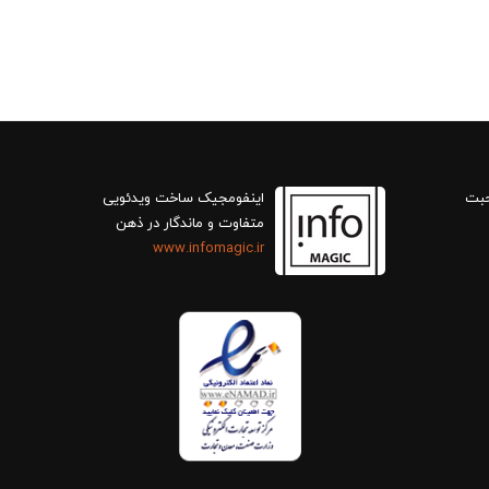
حبت
اینفومجیک ساخت ویدئویی
متفاوت و ماندگار در ذهن
www.infomagic.ir