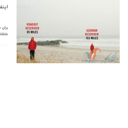
اینف
برای 
خلاقا