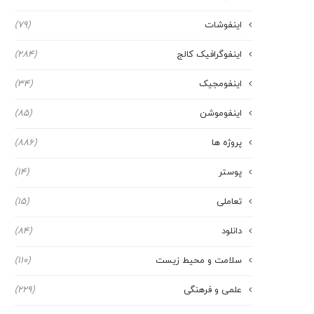
اینفوشات
(79)
اینفوگرافیک کالج
(284)
اینفومجیک
(34)
اینفوموشن
(85)
پروژه ها
(886)
پوستر
(14)
تعاملی
(15)
دانلود
(84)
سلامت و محیط زیست
(110)
علمی و فرهنگی
(229)