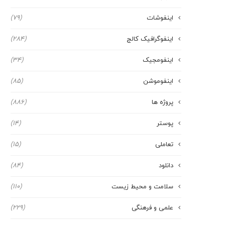
اینفوشات
(79)
اینفوگرافیک کالج
(284)
اینفومجیک
(34)
اینفوموشن
(85)
پروژه ها
(886)
پوستر
(14)
تعاملی
(15)
دانلود
(84)
سلامت و محیط زیست
(110)
علمی و فرهنگی
(229)