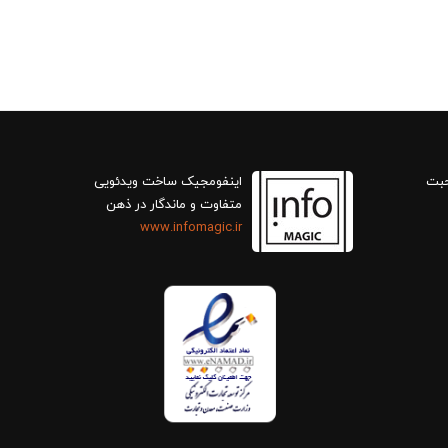
حبت
اینفومجیک ساخت ویدئویی
متفاوت و ماندگار در ذهن
www.infomagic.ir