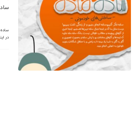
ساده
ساده 
در اینجا دن