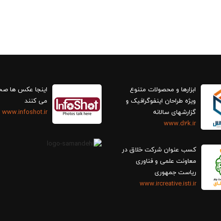
ابزارها و محصولات متنوع
اینجا عکس ها ص
ویژه طراحان اینفوگرافیک و
می کنند
گزارش‎های سالانه
www.infoshot.ir
www.d2k.ir
کسب عنوان شرکت خلاق در
معاونت علمی و فناوری
ریاست جمهوری
www.ircreative.isti.ir