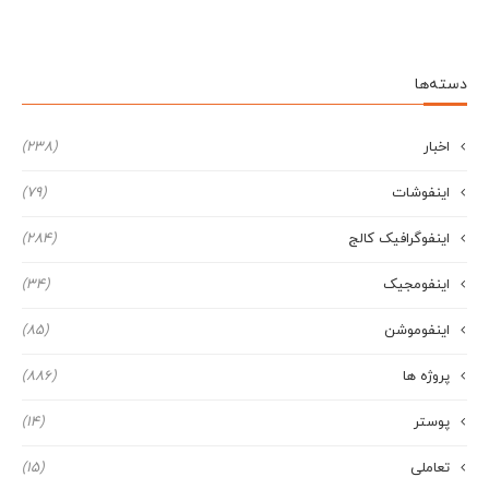
دسته‌ها
اخبار
(238)
اینفوشات
(79)
اینفوگرافیک کالج
(284)
اینفومجیک
(34)
اینفوموشن
(85)
پروژه ها
(886)
پوستر
(14)
تعاملی
(15)