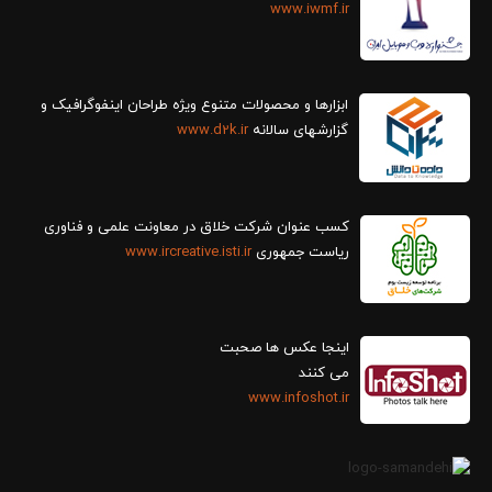
www.iwmf.ir
ابزارها و محصولات متنوع ویژه طراحان اینفوگرافیک و
گزارش‎های سالانه
www.d2k.ir
کسب عنوان شرکت خلاق در معاونت علمی و فناوری
ریاست جمهوری
www.ircreative.isti.ir
اینجا عکس ها صحبت
می کنند
www.infoshot.ir