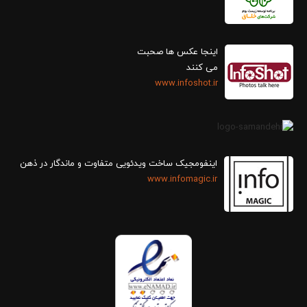
اینجا عکس ها صحبت
می کنند
www.infoshot.ir
اینفومجیک ساخت ویدئویی متفاوت و ماندگار در ذهن
www.infomagic.ir