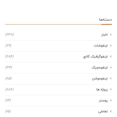
دسته‌ها
اخبار
(238)
اینفوشات
(79)
اینفوگرافیک کالج
(284)
اینفومجیک
(34)
اینفوموشن
(85)
پروژه ها
(886)
پوستر
(14)
تعاملی
(15)