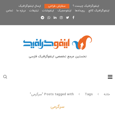
اینفوگرافیک چیست ؟
سفارش طراحی
ارسال اینفوگرافیک
اینفوگرافیک کالج
رویدادها
اینفومجیک
اینفوشات
تبلیغات
درباره ما
تماس
نخستین مرجع تخصصی اینفوگرافیک فارسی
خانه
Tags
Posts tagged with "سرگرمی"
سرگرمی