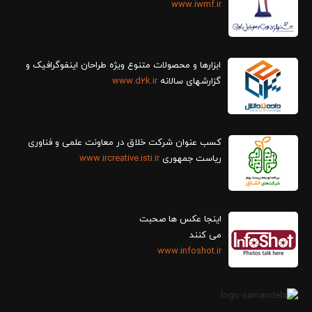
www.iwmf.ir
ابزارها و محصولات متنوع ویژه طراحان اینفوگرافیک و
گزارش‎های سالانه
www.d2k.ir
کسب عنوان شرکت خلاق در معاونت علمی و فناوری
ریاست جمهوری
www.ircreative.isti.ir
اینجا عکس ها صحبت
می کنند
www.infoshot.ir