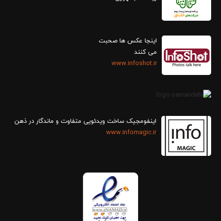
اینجا عکس ها صحبت
می کنند
www.infoshot.ir
اینفومجیک ساخت ویدئویی متفاوت و ماندگار در ذهن
www.infomagic.ir