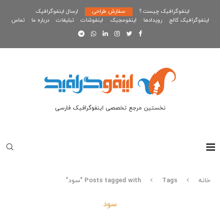
اینفوگرافیک چیست ؟
سفارش طراحی
ارسال اینفوگرافیک
اینفوگرافیک کالج
رویدادها
اینفومجیک
اینفوشات
تبلیغات
درباره ما
تماس
نخستین مرجع تخصصی اینفوگرافیک فارسی
خانه
Tags
Posts tagged with "سود"
سود