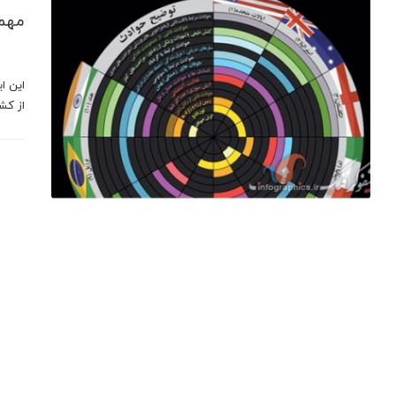
مهمت
این ا
از كش