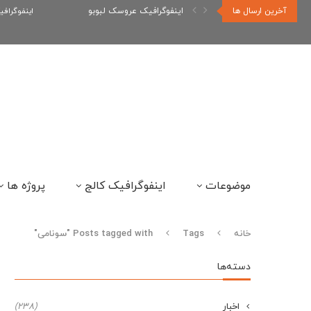
آخرین ارسال ها
اینفوگرافیک عروسک لبوبو
اینفوگراف
موضوعات
اینفوگرافیک کالج
پروژه ها
خانه
Tags
Posts tagged with "سونامی"
دسته‌ها
اخبار
(238)