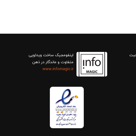
حبت
اینفومجیک ساخت ویدئویی
متفاوت و ماندگار در ذهن
www.infomagic.ir