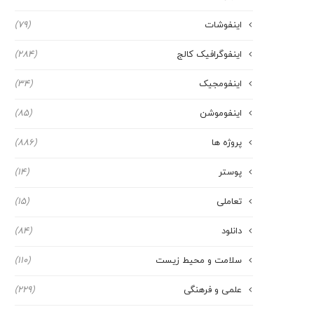
اینفوشات
(79)
اینفوگرافیک کالج
(284)
اینفومجیک
(34)
اینفوموشن
(85)
پروژه ها
(886)
پوستر
(14)
تعاملی
(15)
دانلود
(84)
سلامت و محیط زیست
(110)
علمی و فرهنگی
(229)