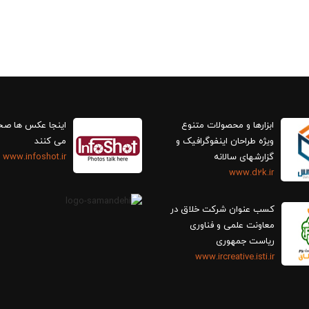
ابزارها و محصولات متنوع
اینجا عکس ها ص
ویژه طراحان اینفوگرافیک و
می کنند
گزارش‎های سالانه
www.infoshot.ir
www.d2k.ir
کسب عنوان شرکت خلاق در
معاونت علمی و فناوری
ریاست جمهوری
www.ircreative.isti.ir