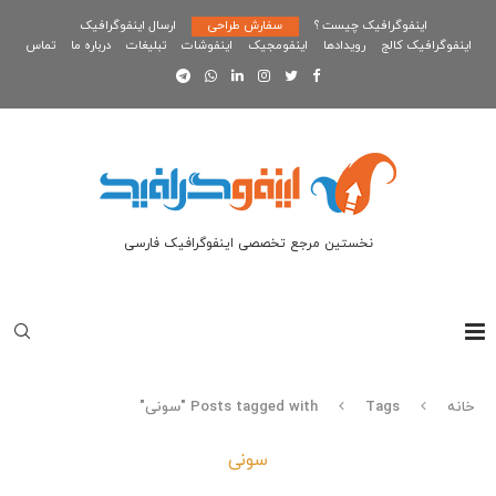
اینفوگرافیک چیست ؟
سفارش طراحی
ارسال اینفوگرافیک
اینفوگرافیک کالج
رویدادها
اینفومجیک
اینفوشات
تبلیغات
درباره ما
تماس
نخستین مرجع تخصصی اینفوگرافیک فارسی
خانه
Tags
Posts tagged with "سونی"
سونی