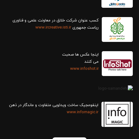
کسب عنوان شرکت خلاق در معاونت علمی و فناوری
ریاست جمهوری
www.ircreative.isti.ir
اینجا عکس ها صحبت
می کنند
www.infoshot.ir
اینفومجیک ساخت ویدئویی متفاوت و ماندگار در ذهن
www.infomagic.ir