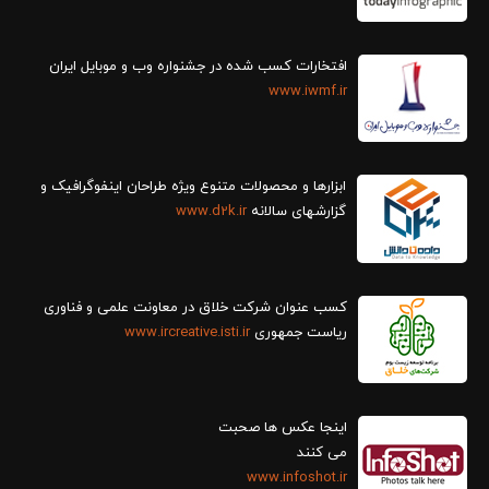
افتخارات کسب شده در جشنواره وب و موبایل ایران
www.iwmf.ir
ابزارها و محصولات متنوع ویژه طراحان اینفوگرافیک و
گزارش‎های سالانه
www.d2k.ir
کسب عنوان شرکت خلاق در معاونت علمی و فناوری
ریاست جمهوری
www.ircreative.isti.ir
اینجا عکس ها صحبت
می کنند
www.infoshot.ir