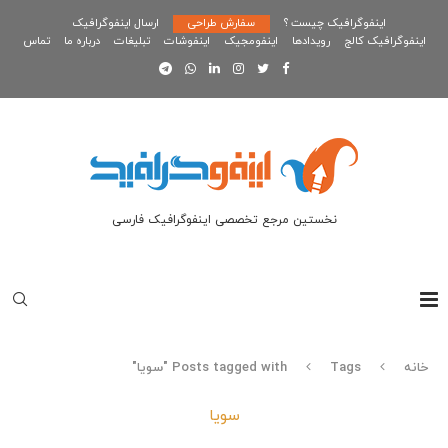
اینفوگرافیک چیست ؟
سفارش طراحی
ارسال اینفوگرافیک
اینفوگرافیک کالج
رویدادها
اینفومجیک
اینفوشات
تبلیغات
درباره ما
تماس
نخستین مرجع تخصصی اینفوگرافیک فارسی
خانه
Tags
Posts tagged with "سویا"
سویا