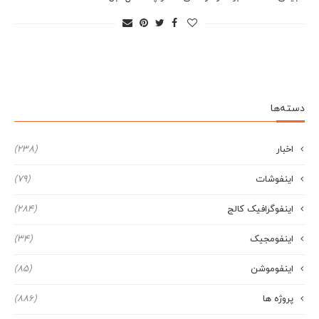
دسته‌ها
اخبار
(238)
اینفوشات
(79)
اینفوگرافیک کالج
(284)
اینفومجیک
(34)
اینفوموشن
(85)
پروژه ها
(886)