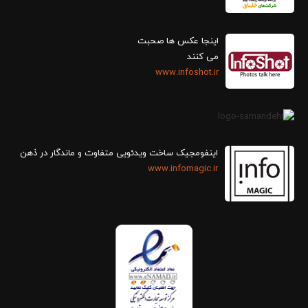
اینجا عکس ها صحبت
می کنند
www.infoshot.ir
اینفومجیک ساخت ویدئویی متفاوت و ماندگار در ذهن
www.infomagic.ir