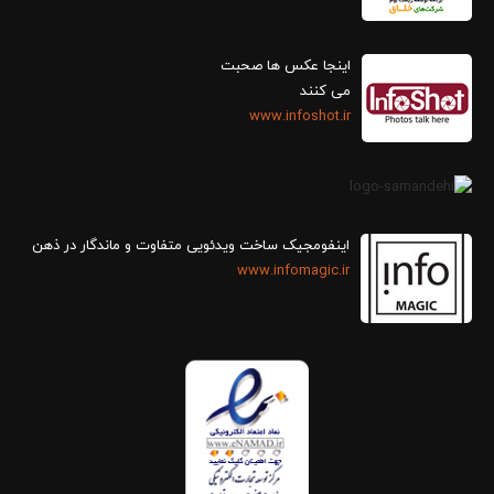
اینجا عکس ها صحبت
می کنند
www.infoshot.ir
اینفومجیک ساخت ویدئویی متفاوت و ماندگار در ذهن
www.infomagic.ir