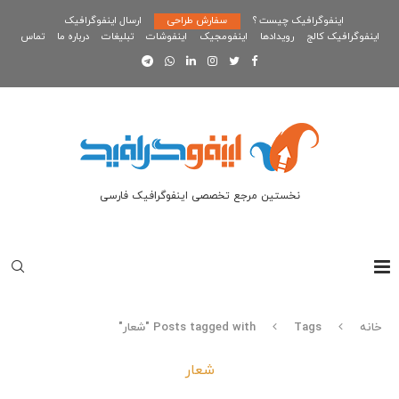
اینفوگرافیک چیست ؟
سفارش طراحی
ارسال اینفوگرافیک
اینفوگرافیک کالج
رویدادها
اینفومجیک
اینفوشات
تبلیغات
درباره ما
تماس
نخستین مرجع تخصصی اینفوگرافیک فارسی
خانه
Tags
Posts tagged with "شعار"
شعار