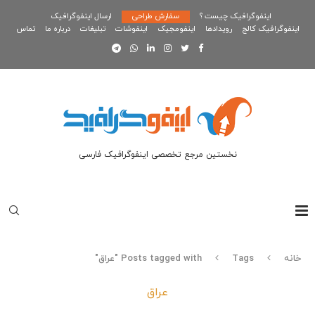
اینفوگرافیک چیست ؟
سفارش طراحی
ارسال اینفوگرافیک
اینفوگرافیک کالج
رویدادها
اینفومجیک
اینفوشات
تبلیغات
درباره ما
تماس
نخستین مرجع تخصصی اینفوگرافیک فارسی
خانه
Tags
Posts tagged with "عراق"
عراق