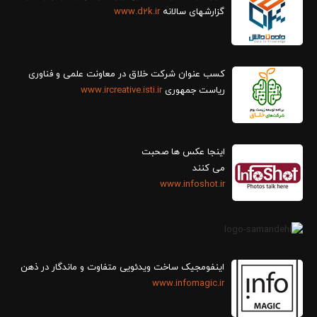
گزارش‎های سالانه
www.d2k.ir
کسب عنوان شرکت خلاق در معاونت علمی و فناوری
ریاست جمهوری
www.ircreative.isti.ir
اینجا عکس ها صحبت
می کنند
www.infoshot.ir
اینفومجیک ساخت ویدئویی متفاوت و ماندگار در ذهن
www.infomagic.ir