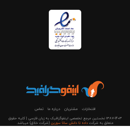
افتخارات
مشتریان
درباره ما
تماس
۱۳۸۷-1403 نخستین مرجع تخصصی اینفوگرافیک به زبان فارسی | کلیه حقوق
متعلق به شرکت
داده تا دانش سانا سورین
(شرکت خلاق) می‎باشد.