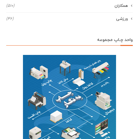
همکاران
(510)
ورزشی
(46)
واحد چـاپ مجموعه