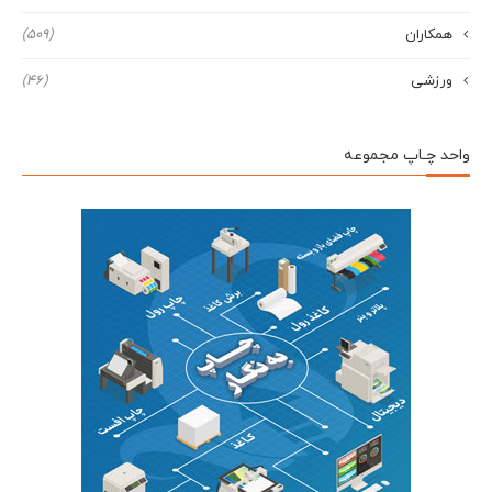
همکاران
(509)
ورزشی
(46)
واحد چـاپ مجموعه