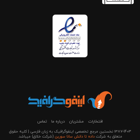
افتخارات
مشتریان
درباره ما
تماس
۱۳۸۷-1403 نخستین مرجع تخصصی اینفوگرافیک به زبان فارسی | کلیه حقوق
متعلق به شرکت
داده تا دانش سانا سورین
(شرکت خلاق) می‎باشد.