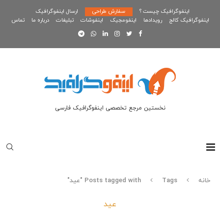
اینفوگرافیک چیست ؟
سفارش طراحی
ارسال اینفوگرافیک
اینفوگرافیک کالج
رویدادها
اینفومجیک
اینفوشات
تبلیغات
درباره ما
تماس
نخستین مرجع تخصصی اینفوگرافیک فارسی
خانه
Tags
Posts tagged with "عید"
عید