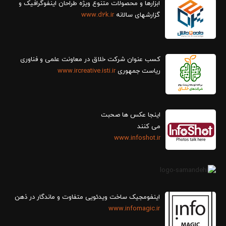
ابزارها و محصولات متنوع ویژه طراحان اینفوگرافیک و
گزارش‎های سالانه
www.d2k.ir
کسب عنوان شرکت خلاق در معاونت علمی و فناوری
ریاست جمهوری
www.ircreative.isti.ir
اینجا عکس ها صحبت
می کنند
www.infoshot.ir
اینفومجیک ساخت ویدئویی متفاوت و ماندگار در ذهن
www.infomagic.ir