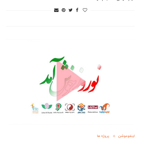
اینفوموشن
پروژه ها