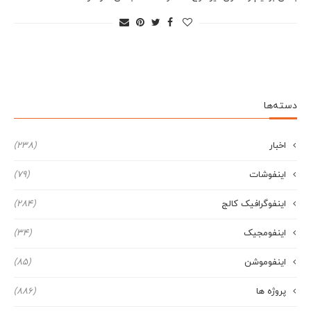
دسته‌ها
اخبار
(238)
اینفوشات
(79)
اینفوگرافیک کالج
(284)
اینفومجیک
(34)
اینفوموشن
(85)
پروژه ها
(886)