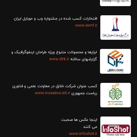
افتخارات کسب شده در جشنواره وب و موبایل ایران
www.iwmf.ir
ابزارها و محصولات متنوع ویژه طراحان اینفوگرافیک و
گزارش‎های سالانه
www.d2k.ir
کسب عنوان شرکت خلاق در معاونت علمی و فناوری
ریاست جمهوری
www.ircreative.isti.ir
اینجا عکس ها صحبت
می کنند
www.infoshot.ir