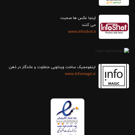
اینجا عکس ها صحبت
می کنند
www.infoshot.ir
اینفومجیک ساخت ویدئویی متفاوت و ماندگار در ذهن
www.infomagic.ir