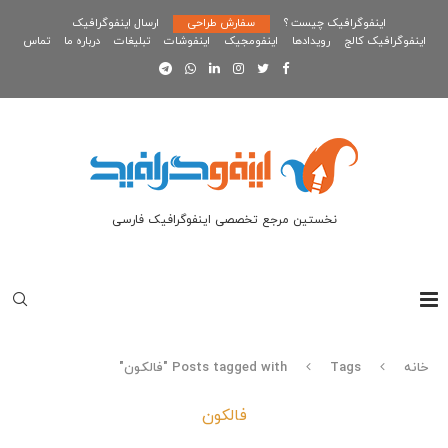
اینفوگرافیک چیست ؟
سفارش طراحی
ارسال اینفوگرافیک
اینفوگرافیک کالج
رویدادها
اینفومجیک
اینفوشات
تبلیغات
درباره ما
تماس
نخستین مرجع تخصصی اینفوگرافیک فارسی
خانه
Tags
Posts tagged with "فالکون"
فالکون