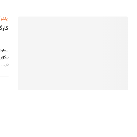
اینفو
کارگ
معاون
برگزار
در…