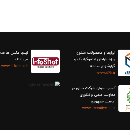
ابزارها و محصولات متنوع
اینجا عکس ها ص
ویژه طراحان اینفوگرافیک و
می کنند
گزارش‎های سالانه
www.infoshot.ir
www.d2k.ir
کسب عنوان شرکت خلاق در
معاونت علمی و فناوری
ریاست جمهوری
www.ircreative.isti.ir