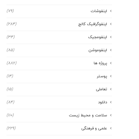
اینفوشات
(79)
اینفوگرافیک کالج
(284)
اینفومجیک
(34)
اینفوموشن
(85)
پروژه ها
(886)
پوستر
(14)
تعاملی
(15)
دانلود
(84)
سلامت و محیط زیست
(110)
علمی و فرهنگی
(229)