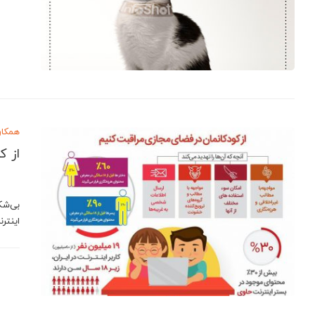
همکار
از ک
بی‌شک
اینتر