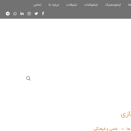
ها
اینفومجیک
فوگرافیک بازی کلش رویال
اینفوشات
تبلیغات
درباره ما
تماس
اینفوگرافیک دوستان
زی
ها
علمی و فرهنگی