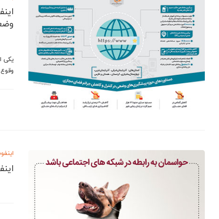
اینف
وضعی
یکی ا
وقوع 
اینفو
اینف