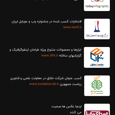
افتخارات کسب شده در جشنواره وب و موبایل ایران
www.iwmf.ir
ابزارها و محصولات متنوع ویژه طراحان اینفوگرافیک و
گزارش‎های سالانه
www.d2k.ir
کسب عنوان شرکت خلاق در معاونت علمی و فناوری
ریاست جمهوری
www.ircreative.isti.ir
اینجا عکس ها صحبت
می کنند