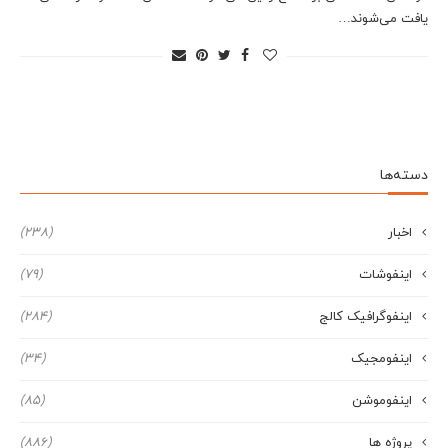
یافت می‌شوند…
دسته‌ها
اخبار
(238)
اینفوشات
(79)
اینفوگرافیک کالج
(284)
اینفومجیک
(34)
اینفوموشن
(85)
پروژه ها
(886)