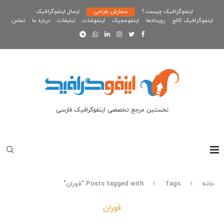
اینفوگرافیک چیست ؟
سفارش طراحی
ارسال اینفوگرافیک
اینفوگرافیک کالج
رویدادها
اینفومجیک
اینفوشات
تبلیغات
درباره ما
تماس
نخستین مرجع تخصصی اینفوگرافیک فارسی
خانه
Tags
Posts tagged with "فوران"
فوران