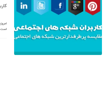
کارب
امروز
است و