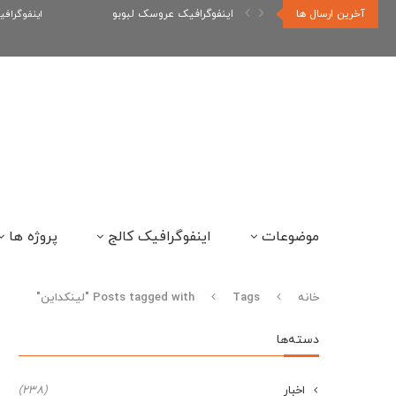
آخرین ارسال ها
اینفوگرافیک عروسک لبوبو
اینفوگراف
موضوعات
اینفوگرافیک کالج
پروژه ها
خانه
Tags
Posts tagged with "لینکداین"
دسته‌ها
اخبار
(238)