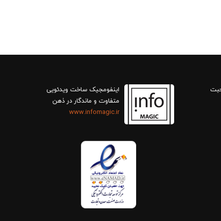
حبت
اینفومجیک ساخت ویدئویی
متفاوت و ماندگار در ذهن
www.infomagic.ir