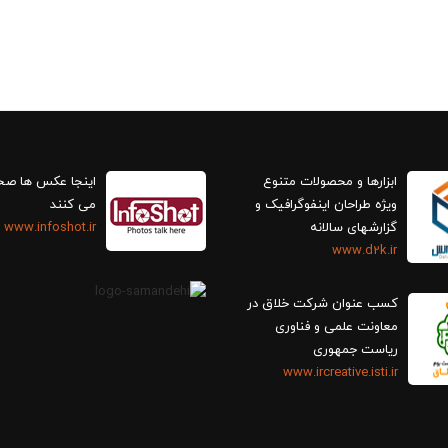
ابزارها و محصولات متنوع
اینجا عکس ها ص
ویژه طراحان اینفوگرافیک و
می کنند
گزارش‎های سالانه
www.infoshot.ir
www.d2k.ir
کسب عنوان شرکت خلاق در
معاونت علمی و فناوری
ریاست جمهوری
www.ircreative.isti.ir