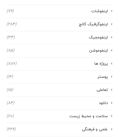
اینفوشات
(79)
اینفوگرافیک کالج
(284)
اینفومجیک
(34)
اینفوموشن
(85)
پروژه ها
(886)
پوستر
(14)
تعاملی
(15)
دانلود
(84)
سلامت و محیط زیست
(110)
علمی و فرهنگی
(229)