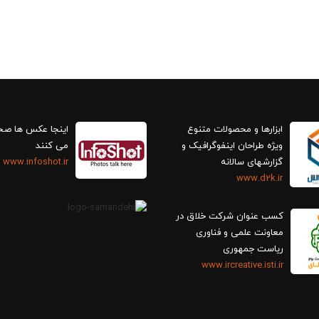
ابزارها و محصولات متنوع
اینجا عکس ها ص
ویژه طراحان اینفوگرافیک و
می کنند
گزارش‎های سالانه
www.infoshot.ir
www.d2k.ir
کسب عنوان شرکت خلاق در
معاونت علمی و فناوری
ریاست جمهوری
www.ircreative.isti.ir