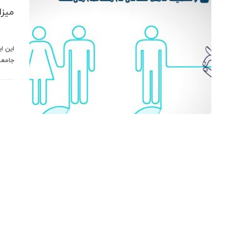
میزا
این ا
جامعه