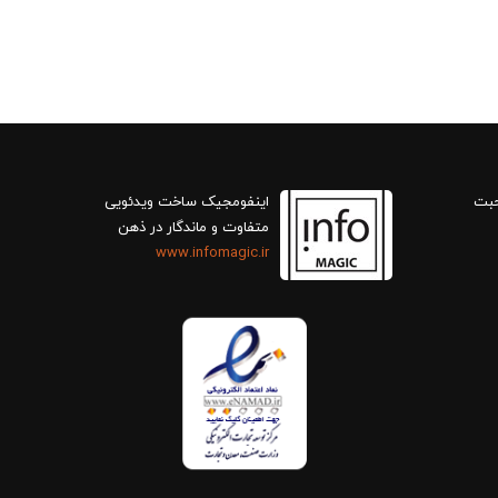
حبت
اینفومجیک ساخت ویدئویی
متفاوت و ماندگار در ذهن
www.infomagic.ir