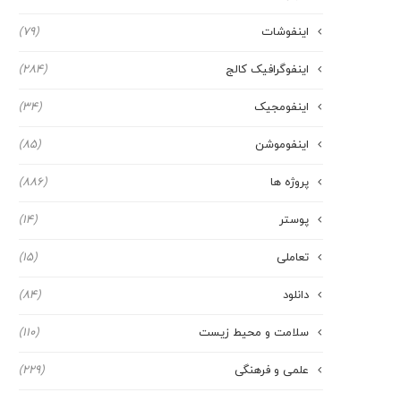
اینفوشات
(79)
اینفوگرافیک کالج
(284)
اینفومجیک
(34)
اینفوموشن
(85)
پروژه ها
(886)
پوستر
(14)
تعاملی
(15)
دانلود
(84)
سلامت و محیط زیست
(110)
علمی و فرهنگی
(229)