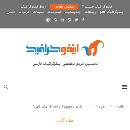
اینفوگرافیک چیست ؟
سفارش طراحی
ارسال اینفوگرافیک
اینفوگرافیک کالج
رویدادها
اینفومجیک
اینفوشات
تبلیغات
درباره ما
تماس
نخستین مرجع تخصصی اینفوگرافیک فارسی
خانه
Tags
Posts tagged with "مک آفی"
مک آفی