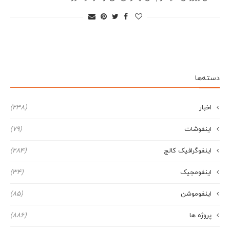
دسته‌ها
اخبار
(238)
اینفوشات
(79)
اینفوگرافیک کالج
(284)
اینفومجیک
(34)
اینفوموشن
(85)
پروژه ها
(886)