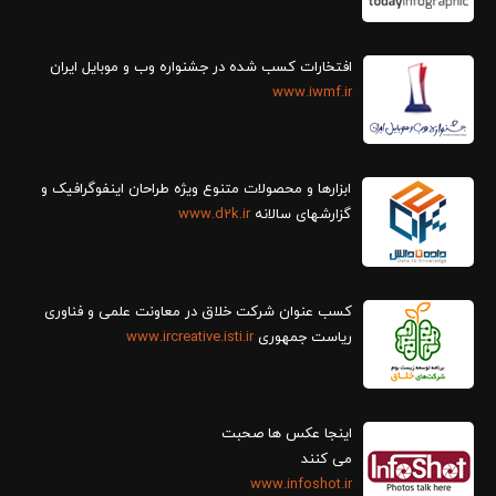
افتخارات کسب شده در جشنواره وب و موبایل ایران
www.iwmf.ir
ابزارها و محصولات متنوع ویژه طراحان اینفوگرافیک و
گزارش‎های سالانه
www.d2k.ir
کسب عنوان شرکت خلاق در معاونت علمی و فناوری
ریاست جمهوری
www.ircreative.isti.ir
اینجا عکس ها صحبت
می کنند
www.infoshot.ir