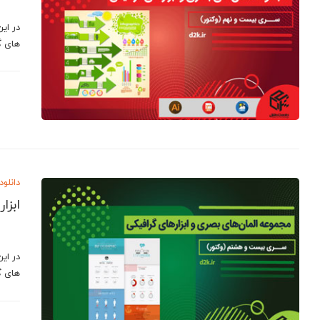
در ای
های گ
دانلود
ابزا
در ای
های گ