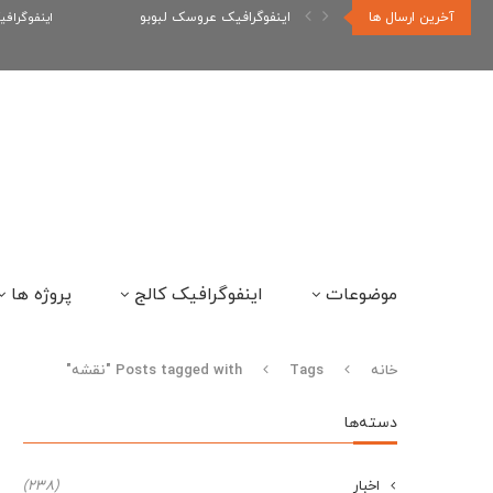
آخرین ارسال ها
اینفوگراف
اینفوگرافیک رپر های فارسی نسل...
موضوعات
اینفوگرافیک کالج
پروژه ها
خانه
Tags
Posts tagged with "نقشه"
دسته‌ها
اخبار
(238)