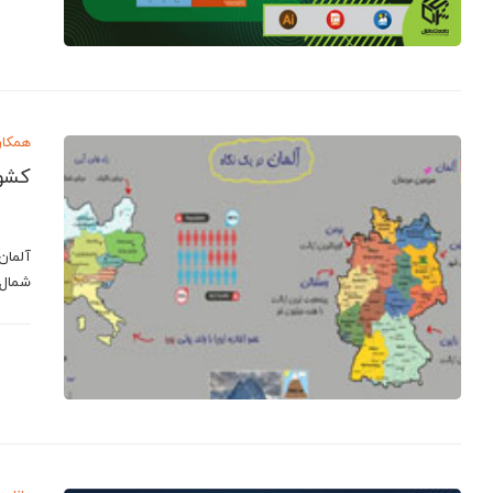
همکار
کشور
آلمان،
شمال،