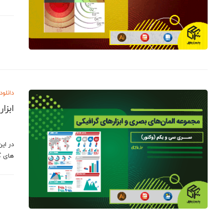
دانلود
ابزا
در ای
های گ