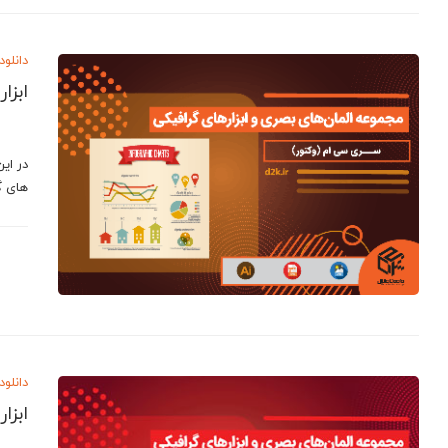
دانلود
ابزا
در ای
های گ
دانلود
ابزا