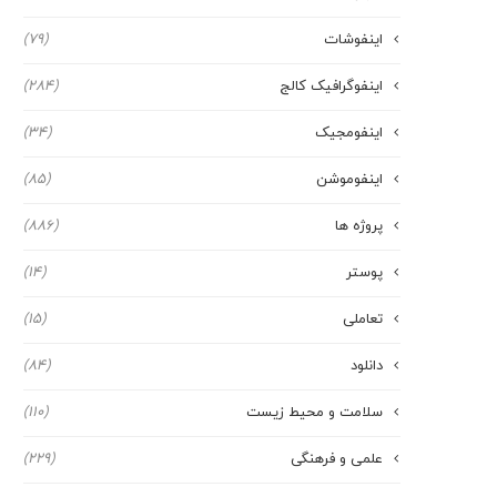
اینفوشات
(79)
اینفوگرافیک کالج
(284)
اینفومجیک
(34)
اینفوموشن
(85)
پروژه ها
(886)
پوستر
(14)
تعاملی
(15)
دانلود
(84)
سلامت و محیط زیست
(110)
علمی و فرهنگی
(229)