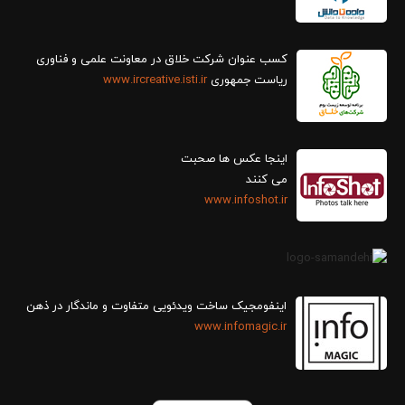
کسب عنوان شرکت خلاق در معاونت علمی و فناوری
ریاست جمهوری
www.ircreative.isti.ir
اینجا عکس ها صحبت
می کنند
www.infoshot.ir
اینفومجیک ساخت ویدئویی متفاوت و ماندگار در ذهن
www.infomagic.ir