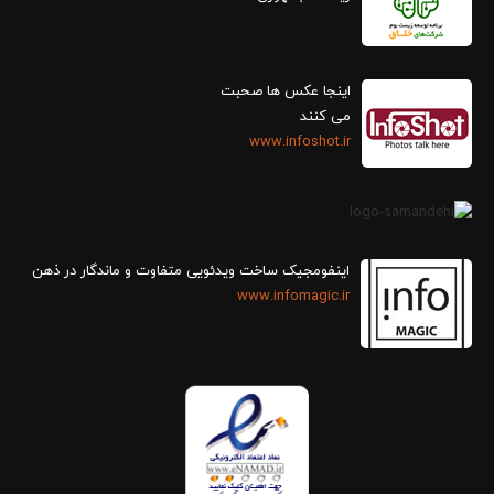
اینجا عکس ها صحبت
می کنند
www.infoshot.ir
اینفومجیک ساخت ویدئویی متفاوت و ماندگار در ذهن
www.infomagic.ir