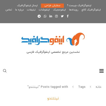
اینفوگرافیک چیست ؟
سفارش طراحی
ارسال اینفوگرافیک
اینفوگرافیک کالج
رویدادها
اینفومجیک
اینفوشات
تبلیغات
درباره ما
تماس
نخستین مرجع تخصصی اینفوگرافیک فارسی
خانه
Tags
Posts tagged with "نینتندو"
نینتندو