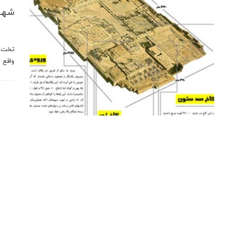
شهــ
تخت ج
واقع 