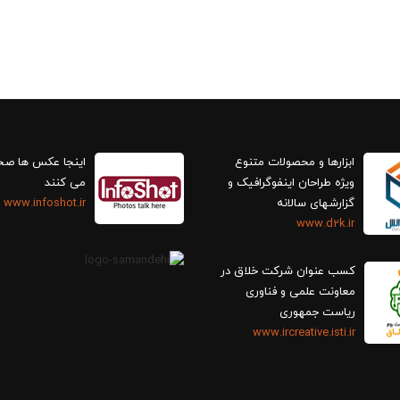
ابزارها و محصولات متنوع
اینجا عکس ها ص
ویژه طراحان اینفوگرافیک و
می کنند
گزارش‎های سالانه
www.infoshot.ir
www.d2k.ir
کسب عنوان شرکت خلاق در
معاونت علمی و فناوری
ریاست جمهوری
www.ircreative.isti.ir