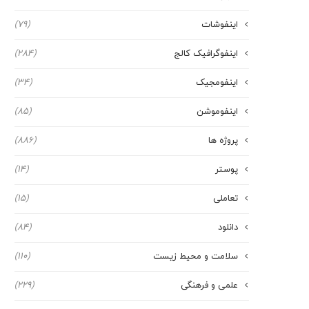
اینفوشات
(79)
اینفوگرافیک کالج
(284)
اینفومجیک
(34)
اینفوموشن
(85)
پروژه ها
(886)
پوستر
(14)
تعاملی
(15)
دانلود
(84)
سلامت و محیط زیست
(110)
علمی و فرهنگی
(229)