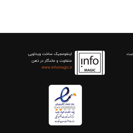
حبت
اینفومجیک ساخت ویدئویی
متفاوت و ماندگار در ذهن
www.infomagic.ir