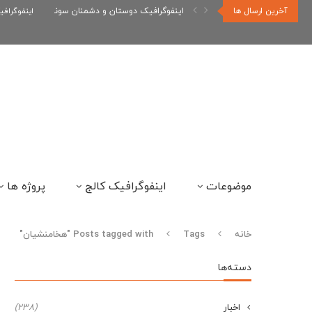
آخرین ارسال ها
اینفوگرافیک دوستان و دشمنان سونیک
اینفوگراف
موضوعات
اینفوگرافیک کالج
پروژه ها
خانه
Tags
Posts tagged with "هخامنشیان"
دسته‌ها
اخبار
(238)