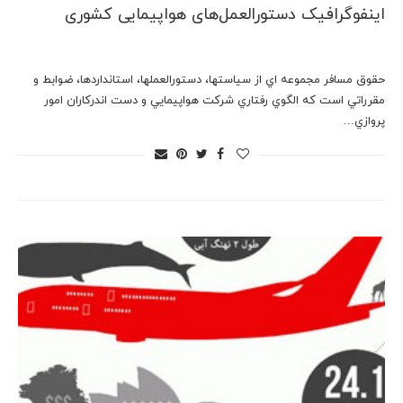
اینفوگرافیک دستورالعمل‌های هواپیمایی کشوری
حقوق مسافر مجموعه اي از سياستها، دستورالعملها، استانداردها، ضوابط و
مقرراتي است كه الگوي رفتاري شركت هواپيمايي و دست اندركاران امور
پروازي…