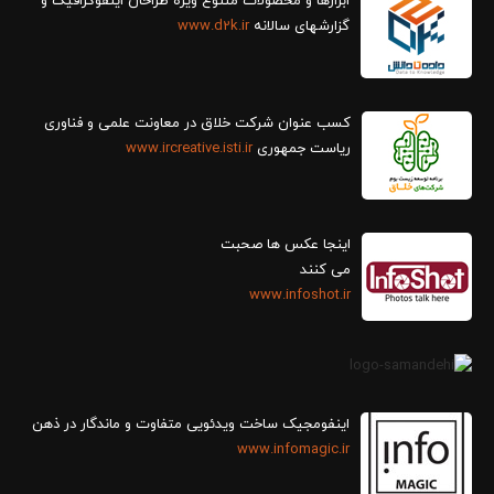
ابزارها و محصولات متنوع ویژه طراحان اینفوگرافیک و
گزارش‎های سالانه
www.d2k.ir
کسب عنوان شرکت خلاق در معاونت علمی و فناوری
ریاست جمهوری
www.ircreative.isti.ir
اینجا عکس ها صحبت
می کنند
www.infoshot.ir
اینفومجیک ساخت ویدئویی متفاوت و ماندگار در ذهن
www.infomagic.ir