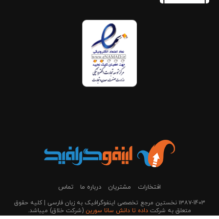
افتخارات
مشتریان
درباره ما
تماس
۱۳۸۷-1403 نخستین مرجع تخصصی اینفوگرافیک به زبان فارسی | کلیه حقوق
متعلق به شرکت
داده تا دانش سانا سورین
(شرکت خلاق) می‎باشد.