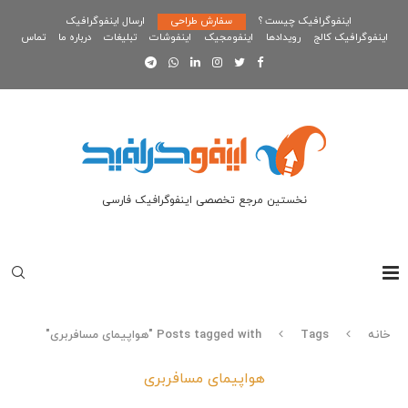
اینفوگرافیک چیست ؟
سفارش طراحی
ارسال اینفوگرافیک
اینفوگرافیک کالج
رویدادها
اینفومجیک
اینفوشات
تبلیغات
درباره ما
تماس
نخستین مرجع تخصصی اینفوگرافیک فارسی
خانه
Tags
Posts tagged with "هواپیمای مسافربری"
هواپیمای مسافربری