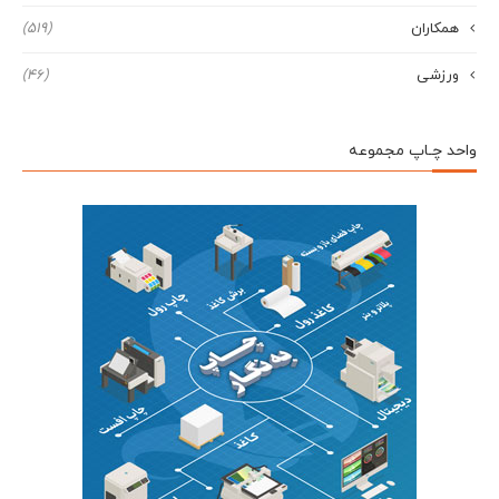
همکاران
(519)
ورزشی
(46)
واحد چـاپ مجموعه