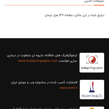
تبلیغات متنی
تبلیغ شما در این مکان، ماهانه 149 هزار تومان
سازی اطلاعات
www.todayinfographic.com
افتخارات کسب شده در جشنواره وب و موبایل ایران
www.iwmf.ir