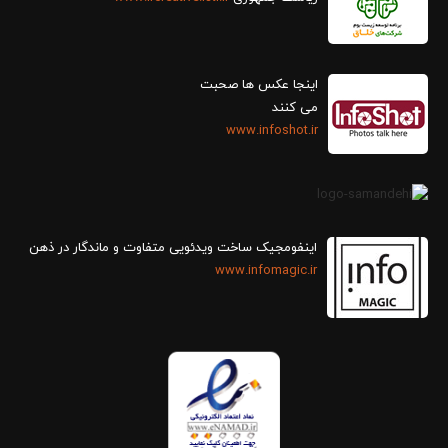
اینجا عکس ها صحبت
می کنند
www.infoshot.ir
اینفومجیک ساخت ویدئویی متفاوت و ماندگار در ذهن
www.infomagic.ir