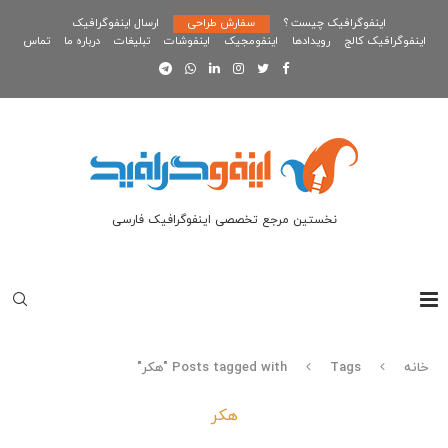
اینفوگرافیک چیست ؟
سفارش طراحی
ارسال اینفوگرافیک
اینفوگرافیک کالج
رویدادها
اینفومجیک
اینفوشات
تبلیغات
درباره ما
تماس
نخستین مرجع تخصصی اینفوگرافیک فارسی
خانه
Tags
Posts tagged with "هکر"
هکر