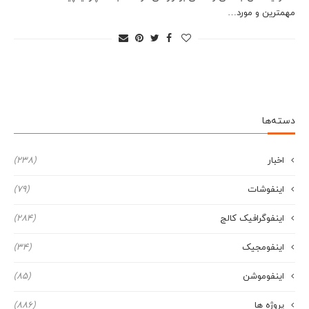
مهمترین و مورد…
دسته‌ها
اخبار
(238)
اینفوشات
(79)
اینفوگرافیک کالج
(284)
اینفومجیک
(34)
اینفوموشن
(85)
پروژه ها
(886)