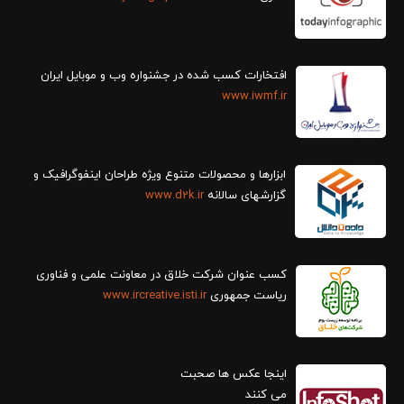
افتخارات کسب شده در جشنواره وب و موبایل ایران
www.iwmf.ir
ابزارها و محصولات متنوع ویژه طراحان اینفوگرافیک و
گزارش‎های سالانه
www.d2k.ir
کسب عنوان شرکت خلاق در معاونت علمی و فناوری
ریاست جمهوری
www.ircreative.isti.ir
اینجا عکس ها صحبت
می کنند