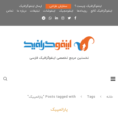
اینفوگرافیک چیست ؟
سفارش طراحی
ارسال اینفوگرافیک
اینفوگرافیک کالج
رویدادها
اینفومجیک
اینفوشات
تبلیغات
درباره ما
تماس
نخستین مرجع تخصصی اینفوگرافیک فارسی
خانه
Tags
Posts tagged with "پارالمپیک"
پارالمپیک